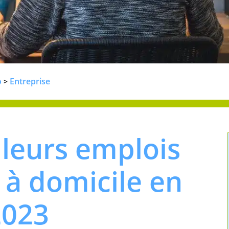
o
Entreprise
>
lleurs emplois
à domicile en
2023