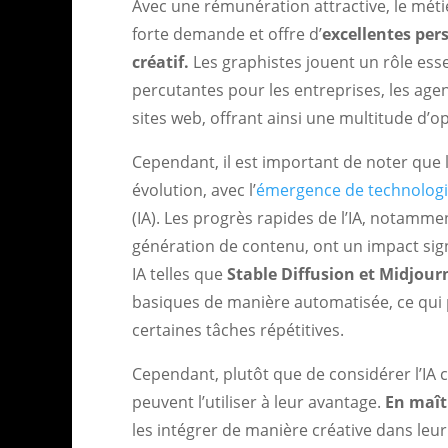
Avec une rémunération attractive, le mét
forte demande et offre d’
excellentes per
créatif.
Les graphistes jouent un rôle essen
percutantes pour les entreprises, les agenc
sites web, offrant ainsi une multitude d’
Cependant, il est important de noter que
évolution, avec l’
émergence de technologies 
(IA). Les progrès rapides de l’IA, notamm
génération de contenu, ont un impact sign
IA telles que
Stable Diffusion et Midjour
basiques de manière automatisée, ce qui p
certaines tâches répétitives.
Cependant, plutôt que de considérer l’I
peuvent l’utiliser à leur avantage.
En maîtr
les intégrer de manière créative dans leu