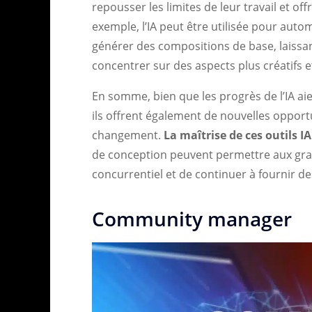
repousser les limites de leur travail et off
exemple, l’IA peut être utilisée pour aut
générer des compositions de base, laissa
concentrer sur des aspects plus créatifs et
En somme, bien que les progrès de l’IA ai
ils offrent également de nouvelles opport
changement.
La maîtrise de ces outils IA
de conception peuvent permettre aux gr
concurrentiel et de continuer à fournir de
Community manager