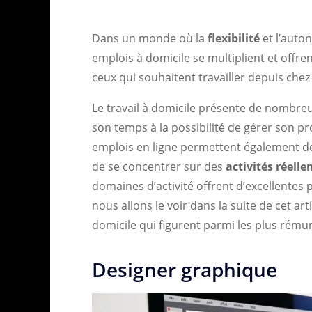
Dans un monde où la
flexibilité
et l’auto
emplois à domicile se multiplient et offr
ceux qui souhaitent travailler depuis chez
Le travail à domicile présente de nombreu
son temps à la possibilité de gérer son p
emplois en ligne permettent également de
de se concentrer sur des
activités réell
domaines d’activité offrent d’excellentes
nous allons le voir dans la suite de cet art
domicile qui figurent parmi les plus rému
Designer graphique