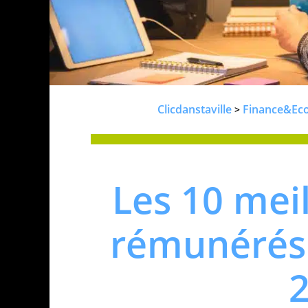
Clicdanstaville
Finance&Ec
>
Les 10 mei
rémunérés 