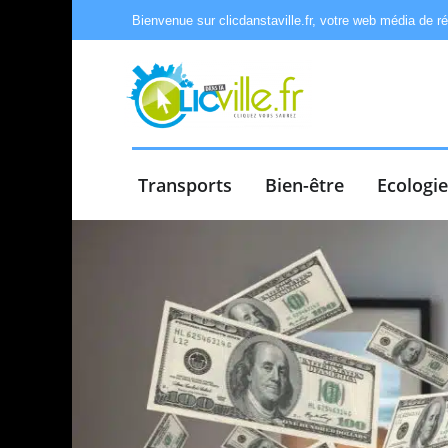
Bienvenue sur clicdanstaville.fr, votre web média de r
Transports
Bien-être
Ecologi